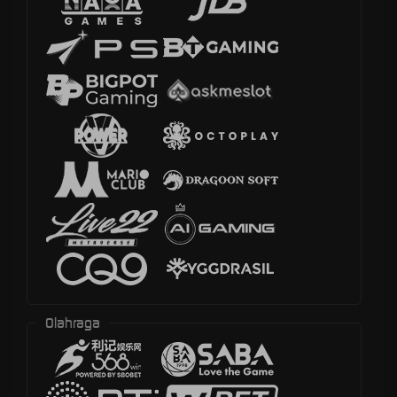
Olahraga