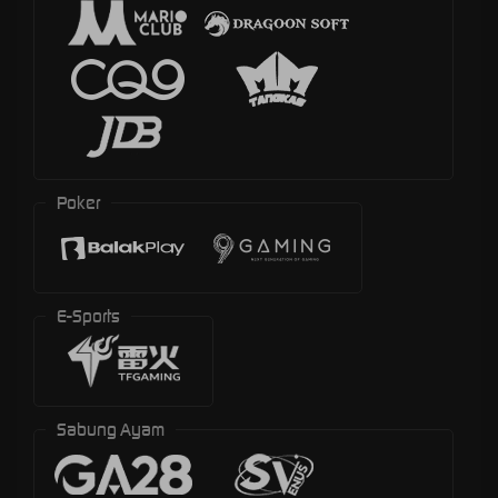
Poker
E-Sports
Sabung Ayam