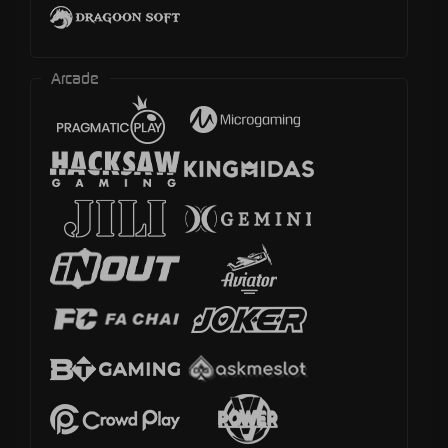
Arcade