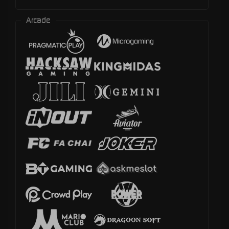
Arcade