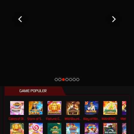
GAME POPULER
Gates of Olympus Roulette
Storm of Seth 2
Fortune Gems
Wild Bounty Showdown
Way of Ninja
MAHJONG 5 DRAGONS
Mahj