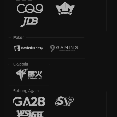
Poker
E-Sports
Sabung Ayam